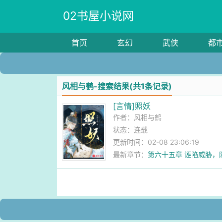
02书屋小说网
首页
玄幻
武侠
都
风相与鹤-搜索结果(共1条记录)
[言情]照妖
作者：
风相与鹤
状态：连载
更新时间：02-08 23:06:19
最新章节：
第六十五章 诬陷威胁，