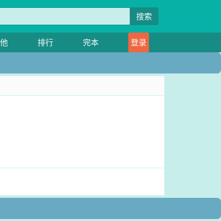
搜索
他
排行
完本
登录