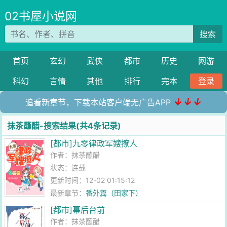
02书屋小说网
搜索
首页
玄幻
武侠
都市
历史
网游
科幻
言情
其他
排行
完本
登录
↓↓↓
追看新章节，下载本站客户端无广告APP
抹茶蘸醋-搜索结果(共4条记录)
[都市]九零律政军嫂撩人
作者：
抹茶蘸醋
状态：连载
更新时间：12-02 01:15:12
最新章节：
番外篇（田家下）
[都市]幕后台前
作者：
抹茶蘸醋