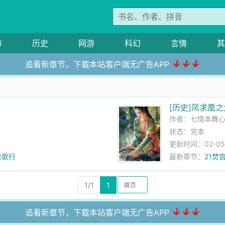
市
历史
网游
科幻
言情
其
↓↓↓
追看新章节，下载本站客户端无广告APP
[历史]凤求凰
作者：
七情本舞
状态：完本
更新时间：02-05 0
续歌行
最新章节：
21焚
1/1
1
↓↓↓
追看新章节，下载本站客户端无广告APP