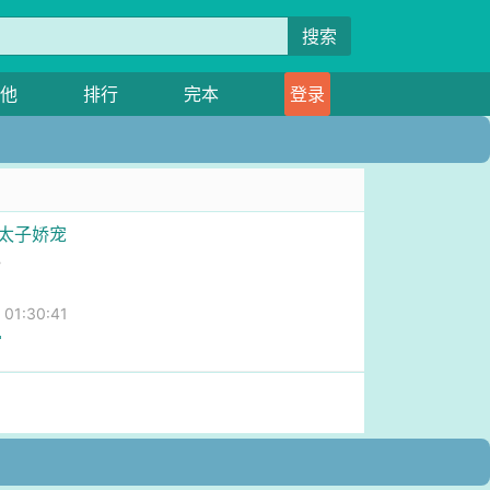
搜索
他
排行
完本
登录
之太子娇宠
心
1:30:41
宫