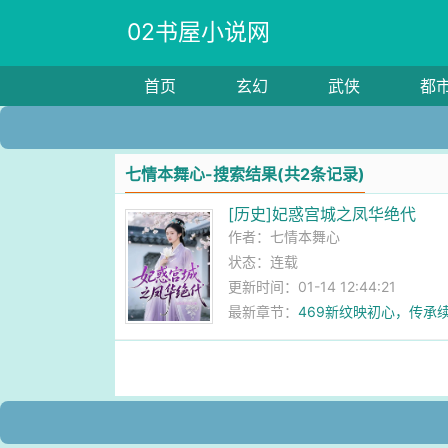
02书屋小说网
首页
玄幻
武侠
都
七情本舞心-搜索结果(共2条记录)
[历史]妃惑宫城之凤华绝代
作者：
七情本舞心
状态：连载
更新时间：01-14 12:44:21
最新章节：
469新纹映初心，传承