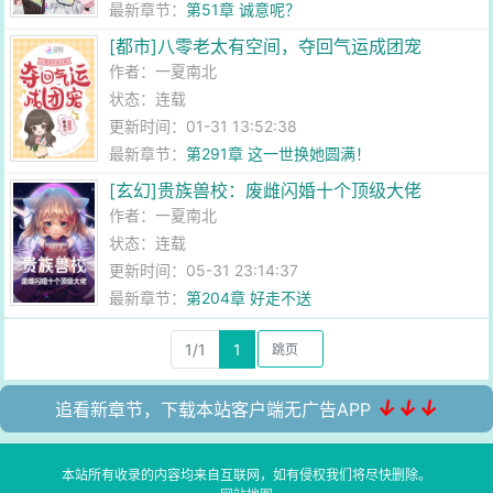
最新章节：
第51章 诚意呢？
[都市]八零老太有空间，夺回气运成团宠
作者：
一夏南北
状态：连载
更新时间：01-31 13:52:38
最新章节：
第291章 这一世换她圆满！
[玄幻]贵族兽校：废雌闪婚十个顶级大佬
作者：
一夏南北
状态：连载
更新时间：05-31 23:14:37
最新章节：
第204章 好走不送
1/1
1
↓↓↓
追看新章节，下载本站客户端无广告APP
本站所有收录的内容均来自互联网，如有侵权我们将尽快删除。