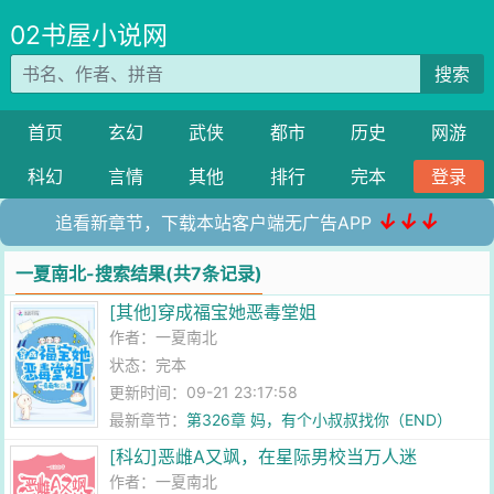
02书屋小说网
搜索
首页
玄幻
武侠
都市
历史
网游
科幻
言情
其他
排行
完本
登录
↓↓↓
追看新章节，下载本站客户端无广告APP
一夏南北-搜索结果(共7条记录)
[其他]穿成福宝她恶毒堂姐
作者：
一夏南北
状态：完本
更新时间：09-21 23:17:58
最新章节：
第326章 妈，有个小叔叔找你（END）
[科幻]恶雌A又飒，在星际男校当万人迷
作者：
一夏南北