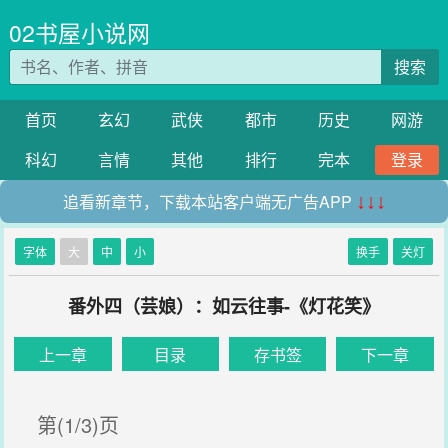
02书屋小说网
搜索
首页
玄幻
武侠
都市
历史
网游
科幻
言情
其他
排行
完本
登录
追看新章节，下载本站客户端无广告APP
↓↓↓
字体
大
中
小
换手
关灯
番外四（芸娘）：如云往事-《灯花笑》
上一章
目录
存书签
下一章
第(1/3)页