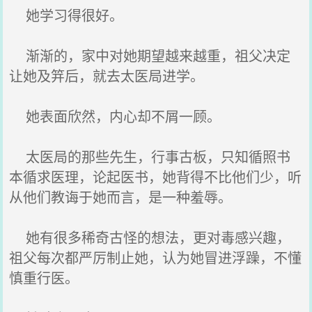
她学习得很好。
渐渐的，家中对她期望越来越重，祖父决定
让她及笄后，就去太医局进学。
她表面欣然，内心却不屑一顾。
太医局的那些先生，行事古板，只知循照书
本循求医理，论起医书，她背得不比他们少，听
从他们教诲于她而言，是一种羞辱。
她有很多稀奇古怪的想法，更对毒感兴趣，
祖父每次都严厉制止她，认为她冒进浮躁，不懂
慎重行医。