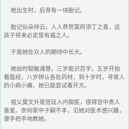
她出生时，后背有一块胎记。
胎记似朵祥云，人人恭贺莫府添丁之喜，这
孩子将来必定是有福之人。
于是她在众人的期待中长大。
她幼时聪敏通慧，三岁能识百字，五岁开始
看医经，八岁辨认各处药材，到十岁时，寻常人
的小病小痛，她已能尝试着开方。
祖父莫文升是宫廷入内御医，很得宫中贵人
喜爱。奈何家中子嗣不丰，见她对医术感兴趣，
便手把手地教她。