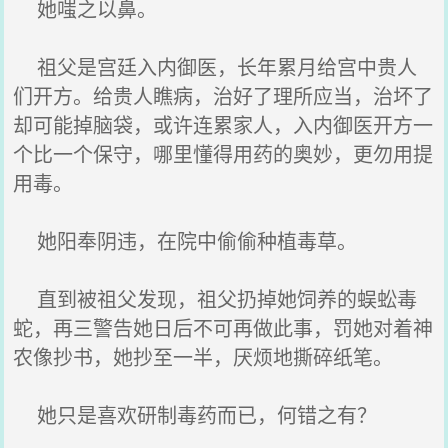
她嗤之以鼻。
祖父是宫廷入内御医，长年累月给宫中贵人
们开方。给贵人瞧病，治好了理所应当，治坏了
却可能掉脑袋，或许连累家人，入内御医开方一
个比一个保守，哪里懂得用药的奥妙，更勿用提
用毒。
她阳奉阴违，在院中偷偷种植毒草。
直到被祖父发现，祖父扔掉她饲养的蜈蚣毒
蛇，再三警告她日后不可再做此事，罚她对着神
农像抄书，她抄至一半，厌烦地撕碎纸笔。
她只是喜欢研制毒药而已，何错之有？