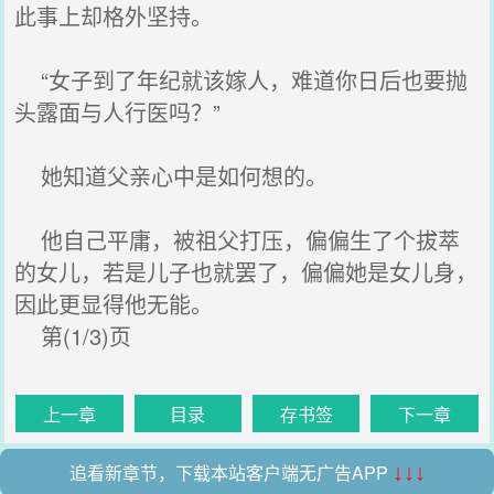
此事上却格外坚持。
“女子到了年纪就该嫁人，难道你日后也要抛
头露面与人行医吗？”
她知道父亲心中是如何想的。
他自己平庸，被祖父打压，偏偏生了个拔萃
的女儿，若是儿子也就罢了，偏偏她是女儿身，
因此更显得他无能。
第(1/3)页
上一章
目录
存书签
下一章
追看新章节，下载本站客户端无广告APP
↓↓↓