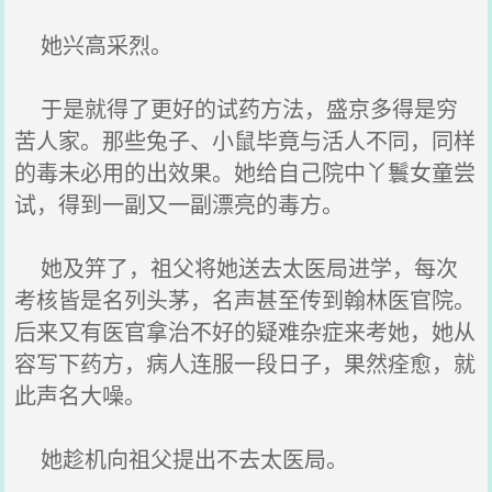
她兴高采烈。
于是就得了更好的试药方法，盛京多得是穷
苦人家。那些兔子、小鼠毕竟与活人不同，同样
的毒未必用的出效果。她给自己院中丫鬟女童尝
试，得到一副又一副漂亮的毒方。
她及笄了，祖父将她送去太医局进学，每次
考核皆是名列头茅，名声甚至传到翰林医官院。
后来又有医官拿治不好的疑难杂症来考她，她从
容写下药方，病人连服一段日子，果然痊愈，就
此声名大噪。
她趁机向祖父提出不去太医局。