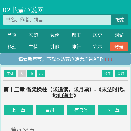
02书屋小说网
搜索
首页
玄幻
武侠
都市
历史
网游
科幻
言情
其他
排行
完本
登录
追看新章节，下载本站客户端无广告APP
↓↓↓
字体
大
中
小
换手
关灯
第十二章 偷梁换柱（求追读，求月票）-《末法时代，
地仙道主》
上一章
目录
存书签
下一章
第(1/3)页