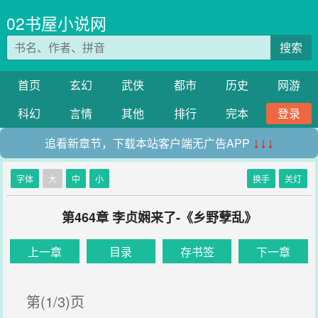
02书屋小说网
搜索
首页
玄幻
武侠
都市
历史
网游
科幻
言情
其他
排行
完本
登录
追看新章节，下载本站客户端无广告APP
↓↓↓
字体
大
中
小
换手
关灯
第464章 李贞娴来了-《乡野孽乱》
上一章
目录
存书签
下一章
第(1/3)页