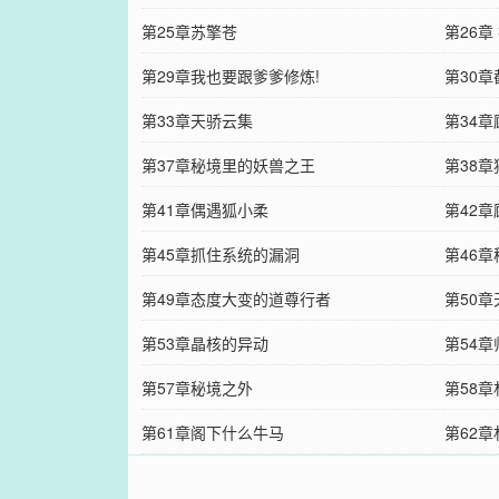
第25章苏擎苍
第26章
第29章我也要跟爹爹修炼!
第30
第33章天骄云集
第34
第37章秘境里的妖兽之王
第38
第41章偶遇狐小柔
第42
第45章抓住系统的漏洞
第46
第49章态度大变的道尊行者
第50
第53章晶核的异动
第54
第57章秘境之外
第58
第61章阁下什么牛马
第62章