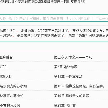
不错的话请不要忘记向您QQ群和微博微信里的朋友推荐哦！
你悔白头？
、
刚被退婚，就和前夫兄弟领证了
、
穿成大佬的假冒女友，
元购发家
、
高温末世：我靠亡者短信杀疯了
、
未婚当奶娘？可她婴语满
 血脉融合
第三章 天命之人——肖凡
苏芷兰
第7章 她让你滚！
章狐族大比
第11章 一巴掌制敌
章 展示实力的苏小如
第15章 抱歉这位师姐，我有洁癖。
 林慕言vs苏小如
第19章 狐族圣女的恩怨
 不甘的苏凌风
第23章 鸿门宴