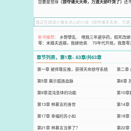
您要是觉得《
掠夺诸天天命，万道天骄吓哭了
》还
新书推荐：
乡野孽乱
、
喂我三年避孕药，假死改嫁
零：未婚夫逃婚，我嫁他弟
、
70年代开局，我靠零
章节列表，第1章~ 63章/共63章
第一章 被师尊反推，获得天命掠夺系统
第二章
第5章 展示狐族血脉
第6章 
第9章混沌圣体的功能
第10
第13章 林慕言的身世
第14
第17章 幸福的苏小如
第18章
第21章 林慕言当爹了？
第22章