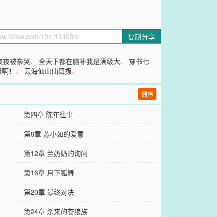
复制分享
夜夜被亲哭
、
全天下都在脑补我是满级大
、
穿书七
级啊！
、
云海仙山仙舞撩
、
倒序
第四章 陈年往事
第8章 苏小如的爱意
第12章 兰奶奶的询问
第16章 月下狐舞
第20章 最终对决
第24章 杀来的苍狼族