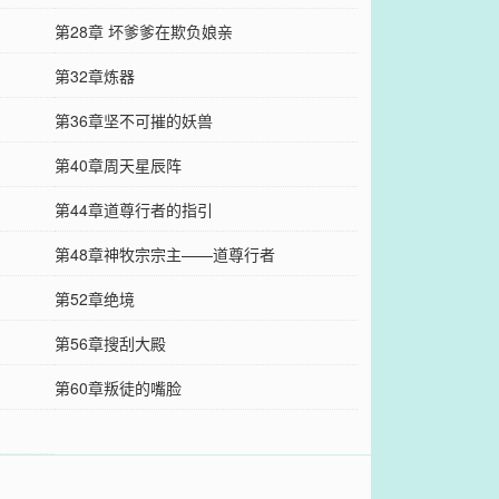
第28章 坏爹爹在欺负娘亲
第32章炼器
第36章坚不可摧的妖兽
第40章周天星辰阵
第44章道尊行者的指引
第48章神牧宗宗主——道尊行者
第52章绝境
第56章搜刮大殿
第60章叛徒的嘴脸