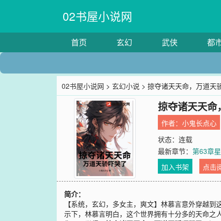
02书屋小说网
首页
玄幻
武侠
都
02书屋小说网
>
玄幻小说
> 掠夺诸天天命，万道天
掠夺诸天天命
作者：
小鬼长点心
状态：连载
最新章节：
第63章
加入书架
点击
简介：
【系统，玄幻，多女主，爽文】林慕言意外穿越到
示下，林慕言明白，这个世界拥有十分多的天命之