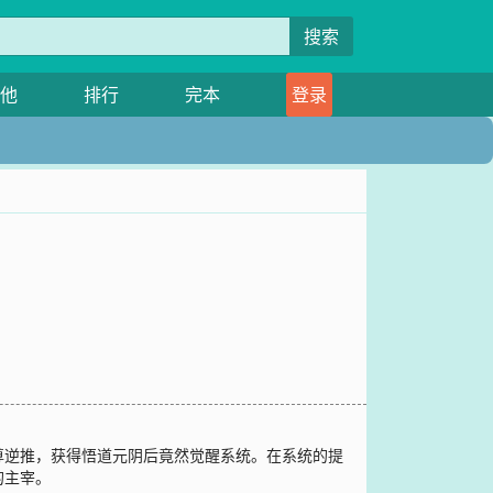
搜索
他
排行
完本
登录
尊逆推，获得悟道元阴后竟然觉醒系统。在系统的提
的主宰。