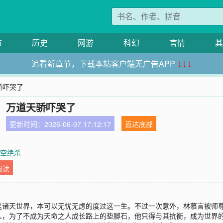
市
历史
网游
科幻
言情
其
追看新章节，下载本站客户端无广告APP
↓↓↓
骄吓哭了
，万道天骄吓哭了
更新时间：2026-06-07 17:12:17
直达底部
星空绝杀
阅读
这诸天世界，本可以无忧无虑的度过这一生。不过一次意外，林慕言被师
人，为了不成为天命之人成长路上的垫脚石，他只得与其抗衡，成为世界