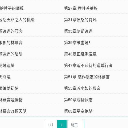
 护犊子的师尊
第27章 吞并苍狼族
章截胡天命之人的机缘
第31章愤怒的肖凡
章顾逍遥的邪念
第35章剑断逍遥
章狼狈的林慕言
第39章破虚境！
章顾逍遥的陷阱
第43章正经泡温泉
章秘境遗址
第47章迫不及待的道尊行者
章天尊境
第51章 装作淡定的林慕言
章师娘姜初弦
第55章苏小如的母亲
章林慕言是怪物
第59章戒备状态
林慕言vs顾天明
第63章星空绝杀
1/1
1