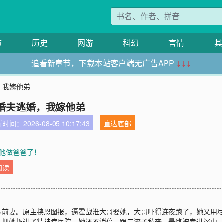
市
历史
网游
科幻
言情
其
追看新章节，下载本站客户端无广告APP
↓↓↓
，我嫁他弟
婚夫逃婚，我嫁他弟
时间：2026-08-05 10:17:43
直达底部
章 他做爸爸了！
阅读
毒前妻。原主挟恩图报，逼霍战淮大哥娶她，大哥吓得连夜跑了，她又用
，把她扔进了精神病医院。她还不消停，跟二流子私奔，最终被卖进深山