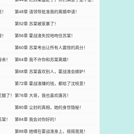
死！
第48章 请领导批准我的离婚申请！
第52章 苏棠被家暴了！
妻！
第56章 霍战淮失控地吻住苏棠！
第60章 苏棠考出让所有人震惊的高分！
母亲！
第64章 我不许你和苏棠离婚！
第68章 苏棠喜欢别人，霍战淮会嫉妒！
！
第72章 霍战淮赚的钱，都给了沈枝意！
又醋了！
第76章 大哥，我也喜欢唐苏！
第80章 尘封的真相，她的身世隐秘！
苏棠！
第84章 我会对你好的！
第88章 她缠在霍战淮身上，摇摇晃晃！