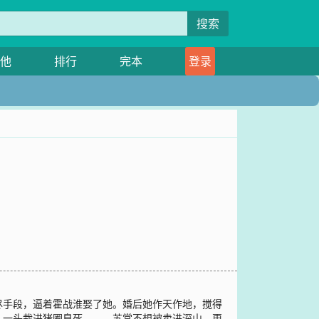
搜索
他
排行
完本
登录
尽手段，逼着霍战淮娶了她。婚后她作天作地，搅得
，一头栽进猪圈臭死。——苏棠不想被卖进深山，更