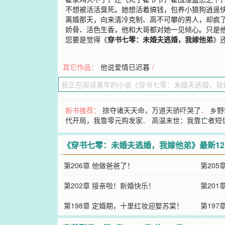
不想被活活臭死。她想活着搞钱，包养小狼狗逍遥
离婚那天，向来清冷克制、高不可攀的男人，却疯了
娇骨、活色生香，他和大哥都对她一见倾心。只是
您要是觉得《
穿书七零：未婚夫逃婚，我嫁他弟
》
其它作品：
他说爱情已迟暮
/
新书推荐：
掠夺诸天天命，万道天骄吓哭了
、
乡野
代开局，我靠零元购发家
、
高温末世：我靠亡者短
《穿书七零：未婚夫逃婚，我嫁他弟》最新1
第206章 他做爸爸了！
第20
第202章 接亲啦！新婚快乐！
第20
第198章 定婚期，十里红妆迎娶苏棠！
第19