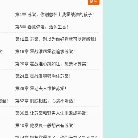
倒序
第4章 苏棠，你别想怀上我霍战淮的孩子！
第8章 春意弥漫，活色生香！
第12章 苏棠，别以为你好看就可以迷惑我！
棠！
第16章 霍战淮帮霍骁追求苏棠！
第20章 霍战淮心跳如狂，想亲坏苏棠！
第24章 霍战淮狠狠吻住苏棠！
第28章 霍老夫人维护苏棠！
溜溜！
第32章 肌肤相贴，心跳不听话！
第36章 让苏棠和野男人生米煮成熟饭！
第40章 他发疯一般想占有苏棠！
第44章 把苏棠逼走了，你们满意了是不是？