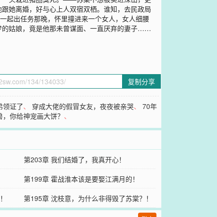
地跟她离婚，好与心上人双宿双栖。谁知，去民政局
哥一起出任务那晚，怀里撞进来一个女人，女人细腰
梦的姑娘，竟是他那未曾谋面、一直厌弃的妻子……
复制分享
弟领证了
、
穿成大佬的假冒女友，夜夜被亲哭
、
70年
兽，你给神宠画大饼？
、
第203章 我们结婚了，我真开心！
第199章 霍战淮本该是要娶江满月的！
货！
第195章 沈枝意，为什么非得毁了苏棠？！