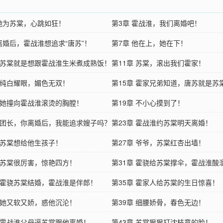
 他为苏棠，心跳如狂！
第3章 霍战淮，我们离婚吧！
 离婚后，霍战淮想追求“唐苏”！
第7章 他在上，她在下！
章 苏棠就是想跟霍战淮生米煮成熟饭！
第11章 苏棠，滚出我们霍家！
章 纯白耀眼，媚色无双！
第15章 霍家兄弟知道，唐苏就是苏
章 她撞向霍战淮滚烫的胸膛！
第19章 不小心摸到了！
章 团长，你离婚后，我能追求嫂子吗？
第23章 霍战淮约苏棠明天离婚！
章 苏棠想给他生孩子！
第27章 爷爷，苏棠红杏出墙！
章 苏棠很厉害，惊艳四方！
第31章 霍骁给苏棠撑伞，霍战淮酸
章 霍骁苏棠结婚，霍战淮是伴郎！
第35章 霍家人给苏棠的生日惊喜！
章 她又软又娇，惑他沉沦！
第39章 细腰娇骨，春色无边！
章 霍战淮父母逼苏棠跟他离婚！
第43章 苏棠狠狠打沈枝意的脸！