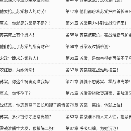
章 他要抢走苏棠救人的功劳！
第47章 他们都盼着苏棠把陆首长医
章 唐苏，你就是苏棠是不是？！
第51章 苏棠用力扑到霍战淮怀里！
章 苏棠床上有个男人！
第55章 苏棠被欺负，霍战淮霸气护
章 他们抢走了苏棠的所有财产！
第59章 苏棠没过插班测？
章 宋疏宁跪求苏棠救人！
第63章 苏棠，是你害得她再做不了
章 咬红唇，为她沉沦！
第67章 苏棠嫌霍战淮吻技差！
章 苏棠，你这个祸害别碰我妈！
第71章 婆婆不想苏棠、霍战淮离婚
章 唐苏，你怀孕了？
第75章 苏棠霍骁默契甜蜜，霍战淮
章 沈枝意，你恶意离间团长和嫂子感情
第79章 苏棠一离婚，他就上位！
章 苏棠，多少钱你才愿意离婚？
第83章 霍战淮不顾人来人往，抱紧
章 霍战淮醋性大发，狠揍陈二狗！
第87章 呼吸纠缠，为她沉沦！