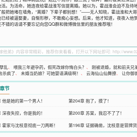
快活。为活命，她连夜给霍战淮写信提离婚。她以为，霍战淮会迫不及待
般把她堵在墙角，“离婚？下辈子都别想！”——无人知晓，霍战淮和大
他已经被逼娶妻，自惭形秽，不敢痴心妄想。后来，他才知道，夜夜入他
还不错的话请不要忘记向您QQ群和微博微信里的朋友推荐哦！
孽乱
、
喂我三年避孕药，假死改嫁你悔白头？
、
刚被退婚，就和前夫兄
信杀疯了
、
未婚当奶娘？可她婴语满级啊！
、
云海仙山仙舞撩
、
让你御
2章节
5章 他是她的第一个男人！
第204章 抱了，摸了！
1章 深夜失控，你是我的！
第200章 苏棠，我忍不了了！
7章 霍家与沈枝意彻底一刀两断！
第196章 证据确凿，沈枝意是冒牌