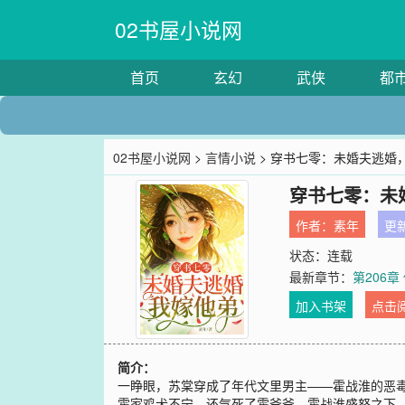
02书屋小说网
首页
玄幻
武侠
都
02书屋小说网
>
言情小说
> 穿书七零：未婚夫逃婚
穿书七零：未
作者：
素年
更新
状态：连载
最新章节：
第206
加入书架
点击
简介：
一睁眼，苏棠穿成了年代文里男主——霍战淮的恶
霍家鸡犬不宁，还气死了霍爷爷，霍战淮盛怒之下