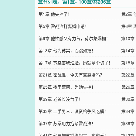
章节列表，第1章~ 100章/共206章
第1章 他失控了！
第2章
第5章 霍战淮打离婚申请！
第6章
第9章 他性感又有力气，荷尔蒙爆棚！
第10
第13章 他为苏棠，心跳如擂！
第14
第17章 苏棠害我烂脸，她就是个骗子！
第18
第21章 霍战淮，今天有空离婚吗？
第22
第25章 夜里荒唐，为她失控！
第26
第29章 老首长没气了！
第30
第33章 二手男人，没资格争风吃醋！
第34
第37章 苏棠用力抱紧霍战淮！
第38
第41章 他要把苏棠绑起来，夜夜爱！
第42