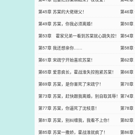
第45章 苏棠的大佬继父！
第46
第49章 苏棠，你我必须离婚！
第50
第53章 霍家兄弟一看到苏棠就心跳失控！
第54
第57章 我还想亲你……
第58
第61章 宋疏宁开始喜欢苏棠！
第62
第65章 爱意疯长，霍战淮失控抱紧苏棠！
第66
第69章 苏棠，是你害死了宋疏宁！
第70
第73章 苏棠，赶快跟我离婚，别自取其辱！
第74
第77章 苏棠，你逼死了沈枝意！
第78
第81章 苏棠，别纠缠我，我看不上你！
第82
第85章 苏棠一撒娇，霍战淮就疯了！
第86