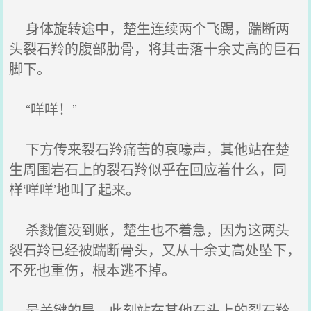
身体旋转途中，楚生连续两个飞踢，踹断两
头裂石羚的腹部肋骨，将其击落十余丈高的巨石
脚下。
“咩咩！”
下方传来裂石羚痛苦的哀嚎声，其他站在楚
生周围岩石上的裂石羚似乎在回应着什么，同
样‘咩咩’地叫了起来。
杀戮值没到账，楚生也不着急，因为这两头
裂石羚已经被踹断骨头，又从十余丈高处坠下，
不死也重伤，根本逃不掉。
最关键的是，此刻站在其他石头上的裂石羚