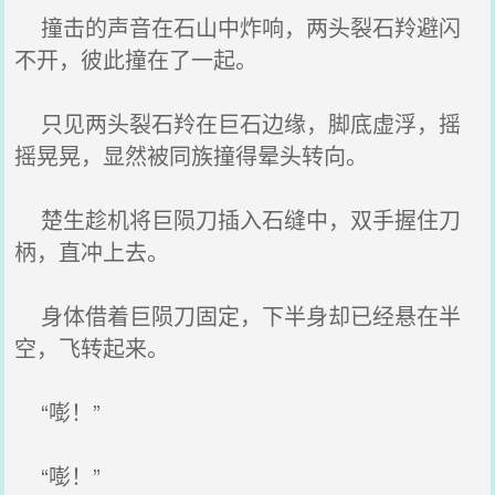
撞击的声音在石山中炸响，两头裂石羚避闪
不开，彼此撞在了一起。
只见两头裂石羚在巨石边缘，脚底虚浮，摇
摇晃晃，显然被同族撞得晕头转向。
楚生趁机将巨陨刀插入石缝中，双手握住刀
柄，直冲上去。
身体借着巨陨刀固定，下半身却已经悬在半
空，飞转起来。
“嘭！”
“嘭！”