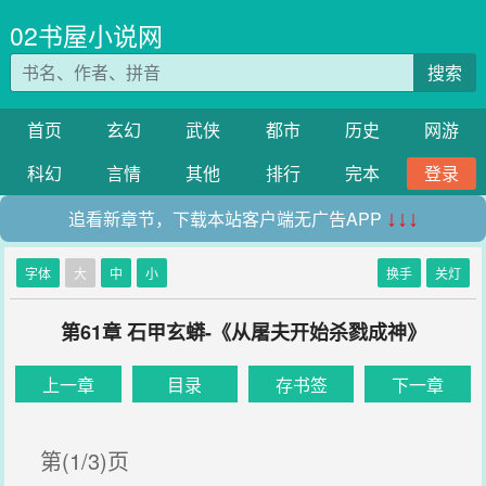
02书屋小说网
搜索
首页
玄幻
武侠
都市
历史
网游
科幻
言情
其他
排行
完本
登录
追看新章节，下载本站客户端无广告APP
↓↓↓
字体
大
中
小
换手
关灯
第61章 石甲玄蟒-《从屠夫开始杀戮成神》
上一章
目录
存书签
下一章
第(1/3)页