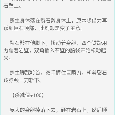
石壁上。
楚生身体落在裂石羚身体上，原本想借力再
跃到巨石顶部，此刻却是变了主意。
裂石羚在他脚下，扭动着身躯，四个铁蹄用
力踹着岩壁，双角插入石壁的脑袋开始松动起
来。
楚生脚踩羚首，双手握住巨陨刀，朝着裂石
羚脖颈一刀斩下。
【杀戮值+100】
庞大的身躯掉落下去，砸在岩石上，然后顺