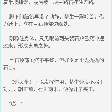
着半坡翻滚，最后被一块拦路石挂住去路。
脚下的脑袋再没了动静，楚生一蹬羚首，借
力跃上，立在巨石顶部边缘处。
刚稳住身体，只见眼前两头裂石羚已然冲撞
过来，形成夹角之势。
巨石顶部虽然不平整，但好歹是个光秃秃的
石台。
《追风步》可以发挥作用，楚生速度不弱于
对方，朝正前方行进两米，便躲开了夹击。
“嘭！”