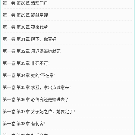
第一卷 第28章 清理门户
第一卷 第29章 觊觎皇嫂
第一卷 第30章 孤来代劳
第一卷 第31章 殿下，你真好
第一卷 第32章 用退婚逼她就范
第一卷 第33章 非死不可！
第一卷 第34章 她的“不在意”
第一卷 第35章 求孤，拿出点诚意来！
第一卷 第36章 心终究还是赔进去了
第一卷 第37章 太子妃之位，她要定了！
第一卷 第38章 有刺客！