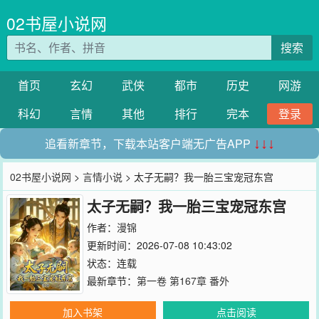
02书屋小说网
搜索
首页
玄幻
武侠
都市
历史
网游
科幻
言情
其他
排行
完本
登录
追看新章节，下载本站客户端无广告APP
↓↓↓
02书屋小说网
>
言情小说
> 太子无嗣？我一胎三宝宠冠东宫
太子无嗣？我一胎三宝宠冠东宫
作者：
漫锦
更新时间：2026-07-08 10:43:02
状态：连载
最新章节：
第一卷 第167章 番外
加入书架
点击阅读