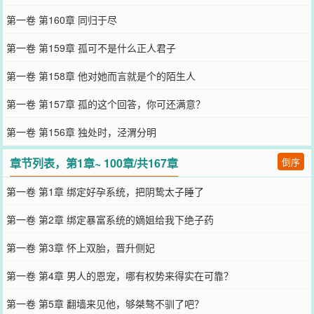
第一卷 第160章 同归于尽
第一卷 第159章 孤可不是什么正人君子
第一卷 第158章 他对她而言就是个的陌生人
第一卷 第157章 孤的这个回答，你可还满意？
第一卷 第156章 独处时，泾渭分明
章节列表，第1章~ 100章/共167章
倒序
第一卷 第1章 绑定好孕系统，把阴鸷太子睡了
第一卷 第2章 绑定暴富系统的嫡姐给我下绝子药
第一卷 第3章 怀上双胎，晋升侧妃
第一卷 第4章 男人的恩宠，哪有权势来得实在可靠？
第一卷 第5章 翻墙来见他，够桀骜不驯了吧？