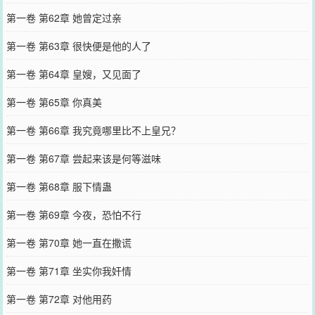
第一卷 第62章 她曾定过亲
第一卷 第63章 很快便是他的人了
第一卷 第64章 皇嫂，又见面了
第一卷 第65章 你真美
第一卷 第66章 我究竟哪里比不上皇兄？
第一卷 第67章 尝起来该是何等滋味
第一卷 第68章 服下情蛊
第一卷 第69章 今夜，恐怕不行
第一卷 第70章 她一直在撒谎
第一卷 第71章 坐实你我奸情
第一卷 第72章 对他用药