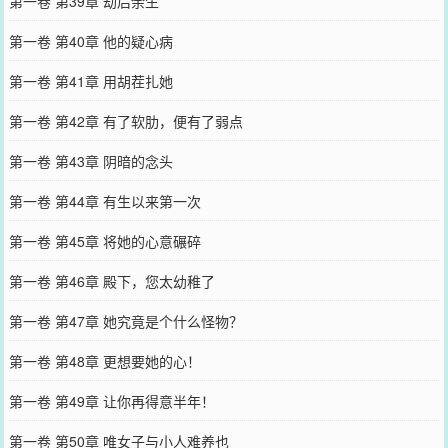
第一卷 第39章 劫后余生
第一卷 第40章 他的疑心病
第一卷 第41章 用胡茬扎她
第一卷 第42章 有了软肋，便有了弱点
第一卷 第43章 阴暗的念头
第一卷 第44章 有生以来第一次
第一卷 第45章 将她的心意碾碎
第一卷 第46章 殿下，您太幼稚了
第一卷 第47章 她究竟是个什么怪物？
第一卷 第48章 更想要她的心！
第一卷 第49章 让你再得意半年！
第一卷 第50章 唯女子与小人难养也