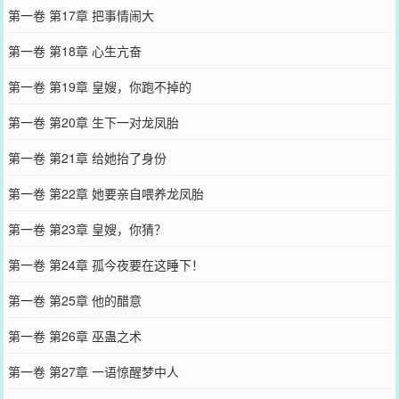
第一卷 第17章 把事情闹大
第一卷 第18章 心生亢奋
第一卷 第19章 皇嫂，你跑不掉的
第一卷 第20章 生下一对龙凤胎
第一卷 第21章 给她抬了身份
第一卷 第22章 她要亲自喂养龙凤胎
第一卷 第23章 皇嫂，你猜？
第一卷 第24章 孤今夜要在这睡下！
第一卷 第25章 他的醋意
第一卷 第26章 巫蛊之术
第一卷 第27章 一语惊醒梦中人