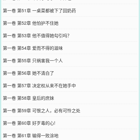
第一卷 第51章 一桌菜都被下了回奶药
第一卷 第52章 他怕护不住她
第一卷 第53章 他不值得她勾引吗？
第一卷 第54章 爱而不得的滋味
第一卷 第55章 只祸害我一个人
第一卷 第56章 她不清白了
第一卷 第57章 决定权从来不在她手中
第一卷 第58章 皇后的庶妹
第一卷 第59章 可恨之人，必有可怜之处
第一卷 第60章 好歹毒的心!
第一卷 第61章 输得一败涂地