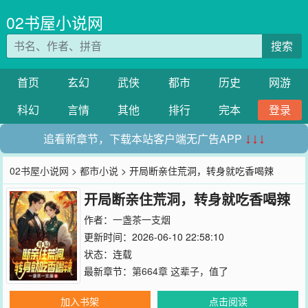
02书屋小说网
搜索
首页
玄幻
武侠
都市
历史
网游
科幻
言情
其他
排行
完本
登录
追看新章节，下载本站客户端无广告APP
↓↓↓
02书屋小说网
>
都市小说
> 开局断亲住荒洞，转身就吃香喝辣
开局断亲住荒洞，转身就吃香喝辣
作者：
一盏茶一支烟
更新时间：2026-06-10 22:58:10
状态：连载
最新章节：
第664章 这辈子，值了
加入书架
点击阅读