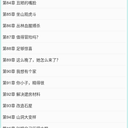
第84章 丑陋的嘴脸
第85章 坐山观虎斗
第86章 丛林血腥搏杀
第87章 值得冒险吗？
第88章 足够惊喜
第89章 这么晚了，她怎么来了？
第90章 我想有个家
第91章 你小子，精得很
第92章 解决建房材料
第93章 改造石屋
第94章 山洞大变样