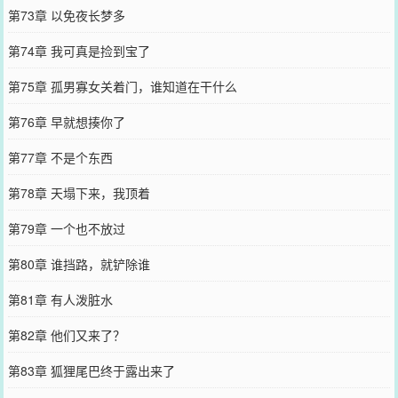
第73章 以免夜长梦多
第74章 我可真是捡到宝了
第75章 孤男寡女关着门，谁知道在干什么
第76章 早就想揍你了
第77章 不是个东西
第78章 天塌下来，我顶着
第79章 一个也不放过
第80章 谁挡路，就铲除谁
第81章 有人泼脏水
第82章 他们又来了？
第83章 狐狸尾巴终于露出来了