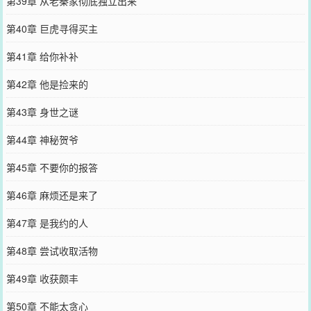
第39章 从老秦家彻底独立出来
第40章 巨虎寻得买主
第41章 给你补补
第42章 他是捡来的
第43章 身世之谜
第44章 神秘贺爷
第45章 不要你的报答
第46章 麻烦还是来了
第47章 是我约的人
第48章 尝试收取活物
第49章 收获颇丰
第50章 不能太贪心