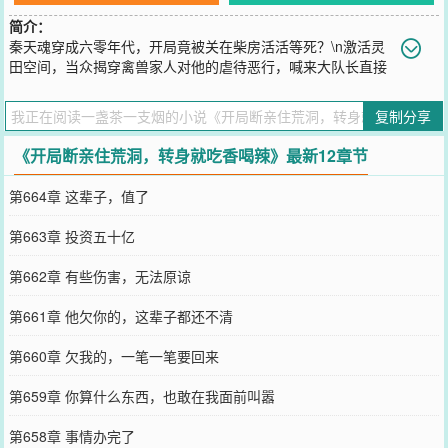
简介：
秦天魂穿成六零年代，开局竟被关在柴房活活等死？\n激活灵
田空间，当众揭穿禽兽家人对他的虐待恶行，喊来大队长直接
闹分家。\n扭头住进山脚荒洞，众人嘲讽他等看饿死，却不知秦天身
怀空间灵田，从此打猎吃肉，吃饱穿暖，闷声发家……
复制分享
您要是觉得《
开局断亲住荒洞，转身就吃香喝辣
》还不错的话请不要
忘记向您QQ群和微博微信里的朋友推荐哦！
《开局断亲住荒洞，转身就吃香喝辣》最新12章节
第664章 这辈子，值了
第663章 投资五十亿
第662章 有些伤害，无法原谅
第661章 他欠你的，这辈子都还不清
第660章 欠我的，一笔一笔要回来
第659章 你算什么东西，也敢在我面前叫嚣
第658章 事情办完了