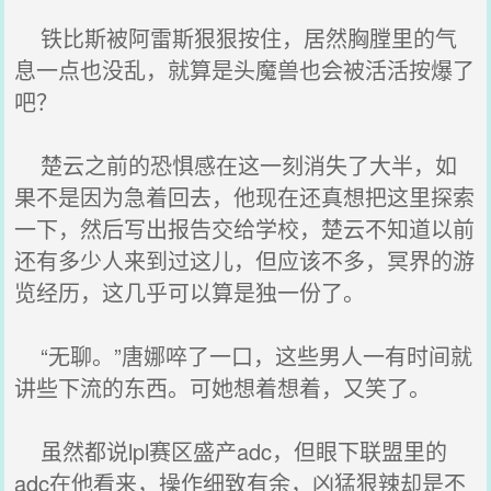
铁比斯被阿雷斯狠狠按住，居然胸膛里的气
息一点也没乱，就算是头魔兽也会被活活按爆了
吧？
楚云之前的恐惧感在这一刻消失了大半，如
果不是因为急着回去，他现在还真想把这里探索
一下，然后写出报告交给学校，楚云不知道以前
还有多少人来到过这儿，但应该不多，冥界的游
览经历，这几乎可以算是独一份了。
“无聊。”唐娜啐了一口，这些男人一有时间就
讲些下流的东西。可她想着想着，又笑了。
虽然都说lpl赛区盛产adc，但眼下联盟里的
adc在他看来，操作细致有余，凶猛狠辣却是不