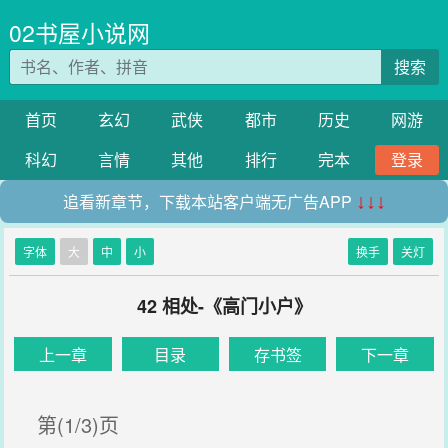
02书屋小说网
搜索
首页
玄幻
武侠
都市
历史
网游
科幻
言情
其他
排行
完本
登录
追看新章节，下载本站客户端无广告APP
↓↓↓
字体
大
中
小
换手
关灯
42 相处-《高门小户》
上一章
目录
存书签
下一章
第(1/3)页