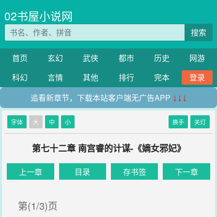
02书屋小说网
搜索
首页
玄幻
武侠
都市
历史
网游
科幻
言情
其他
排行
完本
登录
追看新章节，下载本站客户端无广告APP
↓↓↓
字体
大
中
小
换手
关灯
第七十二章 南宫睿的计谋-《嫡女邪妃》
上一章
目录
存书签
下一章
第(1/3)页