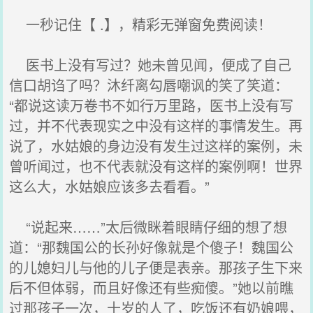
一秒记住【 .】，精彩无弹窗免费阅读！
医书上没有写过？她未曾见闻，便成了自己
信口胡诌了吗？沐纤离勾唇嘲讽的笑了笑道：
“都说这读万卷书不如行万里路，医书上没有写
过，并不代表现实之中没有这样的事情发生。再
说了，水姑娘的身边没有发生过这样的案例，未
曾听闻过，也不代表就没有这样的案例啊！世界
这么大，水姑娘应该多去看看。”
“说起来……”太后微眯着眼睛仔细的想了想
道：“那魏国公的长孙好像就是个傻子！魏国公
的儿媳妇儿与他的儿子便是表亲。那孩子生下来
后不但体弱，而且好像还有些痴傻。”她以前瞧
过那孩子一次，十岁的人了，吃饭还有奶娘喂，