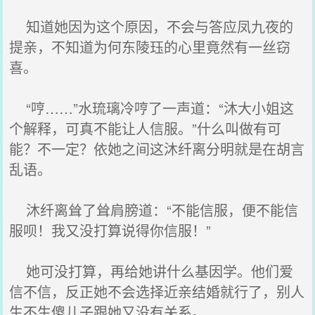
知道她因为这个原因，不会与答应凤九夜的
提亲，不知道为何东陵珏的心里竟然有一丝窃
喜。
“哼……”水琉璃冷哼了一声道：“沐大小姐这
个解释，可真不能让人信服。”什么叫做有可
能？不一定？依她之间这沐纤离分明就是在胡言
乱语。
沐纤离耸了耸肩膀道：“不能信服，便不能信
服呗！我又没打算说得你信服！”
她可没打算，再给她讲什么基因学。他们爱
信不信，反正她不会选择近亲结婚就行了，别人
生不生傻儿子跟她又没有关系。