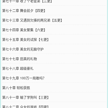
第七十一章 收了个老徒弟【三更】
第七十二章 舞会前夕【四更】
第七十三章 又遇到欠揍的两兄弟【五更】
第七十四章 美女聚集【六更】
第七十五章 美女的试探【七更】
第七十六章 美女的无脑守护
第七十七章 田真的礼物
第七十八章 超级豪礼
第七十九章 100万一局敢吗？
第八十章 轻松获胜
第八十一章 输了学狗叫【三更】
第八十二章 众女的游戏【四更】