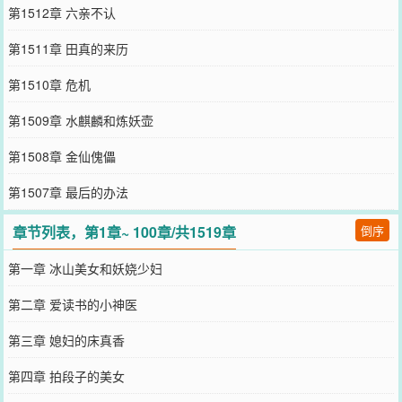
第1512章 六亲不认
第1511章 田真的来历
第1510章 危机
第1509章 水麒麟和炼妖壶
第1508章 金仙傀儡
第1507章 最后的办法
章节列表，第1章~ 100章/共1519章
倒序
第一章 冰山美女和妖娆少妇
第二章 爱读书的小神医
第三章 媳妇的床真香
第四章 拍段子的美女