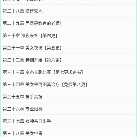
第二十八章 搭建营地
第二十九章 居然是教官的老师！
第三十章 深夜来客【第四更】
第三十一章 美女夜访【第五更】
第三十二章 特训开始【第六更】
第三十三章 变态长跑比赛【第七更求追书】
第三十四章 美女晕倒田真治疗【免费第八更】
第三十五章 神乎其技
第三十六章 专业妇科
第三十七章 女神亲自出手
第三十八章 美女中毒