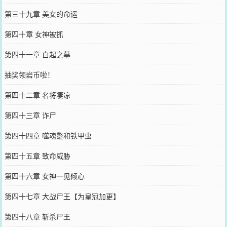
第三十九章 美女的命运
第四十章 女神被抓
第四十一章 白起之墓
抽奖领岩币啦！
第四十二章 名将凄凉
第四十三章 诈尸
第四十四章 噬魂蹩和铁甲虫
第四十五章 致命威胁
第四十六章 女神一见倾心
第四十七章 大战尸王【为皇冠加更】
第四十八章 斩杀尸王