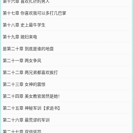
第十六章 喜欢扎针的男人
第十七章 你喜欢我可以多打几巴掌
第十八章 史上最牛学生
第十九章 媳妇来电
是第二十章 到底是谁的地盘
第二十一章 两女争风
第二十二章 两兄弟都喜欢挨打
第二十三章 女神的震惊
第二十四章 美女教官居然是她！
第二十五章 神秘军训【求追书】
第二十六章 最荒谬的军训
第二十七章 双倍惩罚