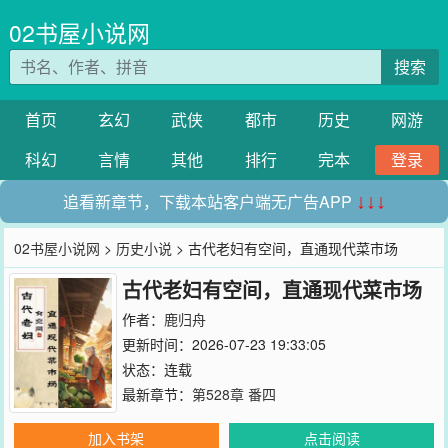
02书屋小说网
搜索
首页
玄幻
武侠
都市
历史
网游
科幻
言情
其他
排行
完本
登录
追看新章节，下载本站客户端无广告APP
↓↓↓
02书屋小说网
>
历史小说
> 古代老妇有空间，直通现代菜市场
古代老妇有空间，直通现代菜市场
作者：
鹿归舟
更新时间：2026-07-23 19:33:05
状态：连载
最新章节：
第528章 番四
加入书架
点击阅读