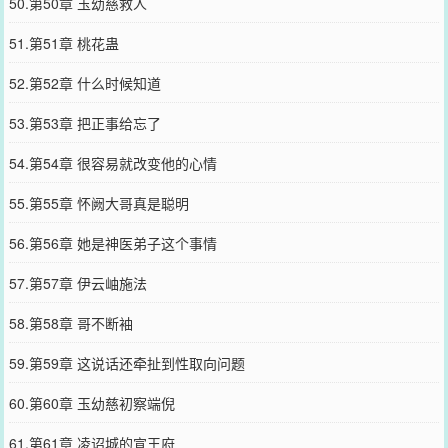
50.第50章 玉幼慈救人
51.第51章 桃花蛊
52.第52章 什么时候知道
53.第53章 把正事给忘了
54.第54章 很容易就改变他的心情
55.第55章 怀阙大哥真是聪明
56.第56章 她是神医弟子这个事情
57.第57章 伊云岫施法
58.第58章 哥不断袖
59.第59章 这说话还牵扯到性取向问题
60.第60章 玉幼慈初察端倪
61.第61章 凌诏城的宣王府