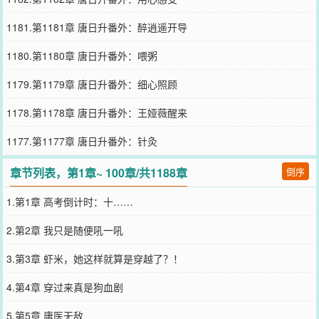
1181.第1181章 唐日升番外：醉逍遥开导
1180.第1180章 唐日升番外：喂粥
1179.第1179章 唐日升番外：细心照顾
1178.第1178章 唐日升番外：王娅薇醒来
1177.第1177章 唐日升番外：针灸
章节列表，第1章~ 100章/共1188章
倒序
1.第1章 高考倒计时：十……
2.第2章 我只是随便吼一吼
3.第3章 虾米，她这样就算是穿越了？！
4.第4章 穿过来真是狗血剧
5.第5章 庸医无敌