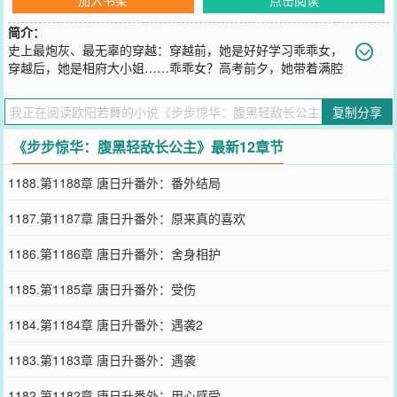
加入书架
点击阅读
简介：
史上最炮灰、最无辜的穿越：穿越前，她是好好学习乖乖女，
穿越后，她是相府大小姐……乖乖女？高考前夕，她带着满腔
哀怨华丽丽地在青天白日下消失不见！大小姐？您位高权重的竟然逃
婚，逃婚了也不安生，看看拐回来的到底是个什么货！老天这是送了
复制分享
她一个限量版！望着前面那个妖孽男，某女奸笑连连：跟姐比腹黑，
你确定？！亲亲郎君，不是我看轻你，实在是，唉……第一次相见，
《步步惊华：腹黑轻敌长公主》最新12章节
他是翩翩公子英雄救美，第二次相见，他亵渎了白衣妖孽
您要是觉得《
步步惊华：腹黑轻敌长公主
》还不错的话请不要忘记向
1188.第1188章 唐日升番外：番外结局
您QQ群和微博微信里的朋友推荐哦！
1187.第1187章 唐日升番外：原来真的喜欢
1186.第1186章 唐日升番外：舍身相护
1185.第1185章 唐日升番外：受伤
1184.第1184章 唐日升番外：遇袭2
1183.第1183章 唐日升番外：遇袭
1182.第1182章 唐日升番外：用心感受