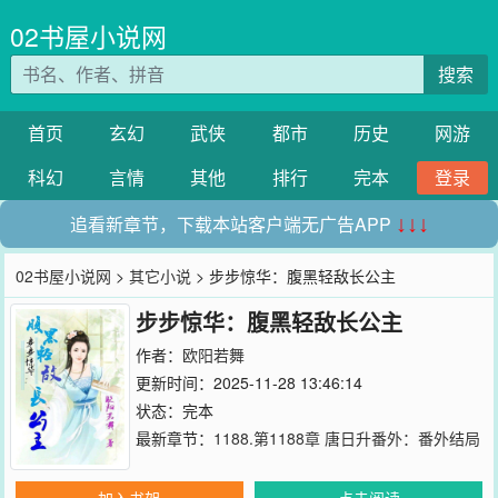
02书屋小说网
搜索
首页
玄幻
武侠
都市
历史
网游
科幻
言情
其他
排行
完本
登录
追看新章节，下载本站客户端无广告APP
↓↓↓
02书屋小说网
>
其它小说
> 步步惊华：腹黑轻敌长公主
步步惊华：腹黑轻敌长公主
作者：
欧阳若舞
更新时间：2025-11-28 13:46:14
状态：完本
最新章节：
1188.第1188章 唐日升番外：番外结局