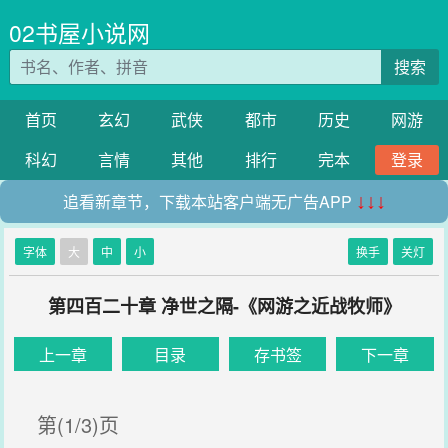
02书屋小说网
搜索
首页
玄幻
武侠
都市
历史
网游
科幻
言情
其他
排行
完本
登录
追看新章节，下载本站客户端无广告APP
↓↓↓
字体
大
中
小
换手
关灯
第四百二十章 净世之隔-《网游之近战牧师》
上一章
目录
存书签
下一章
第(1/3)页