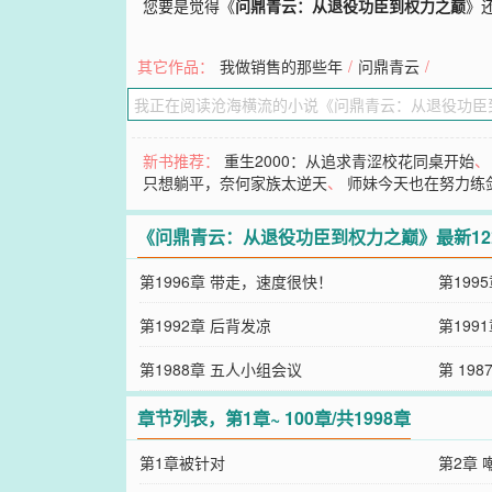
您要是觉得《
问鼎青云：从退役功臣到权力之巅
》
其它作品：
我做销售的那些年
/
问鼎青云
/
新书推荐：
重生2000：从追求青涩校花同桌开始
只想躺平，奈何家族太逆天
、
师妹今天也在努力练
《问鼎青云：从退役功臣到权力之巅》最新1
第1996章 带走，速度很快！
第199
第1992章 后背发凉
第199
第1988章 五人小组会议
第 19
章节列表，第1章~ 100章/共1998章
第1章被针对
第2章