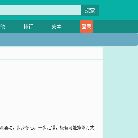
搜索
他
排行
完本
登录
暗流涌动，步步惊心，一步走错，极有可能掉落万丈