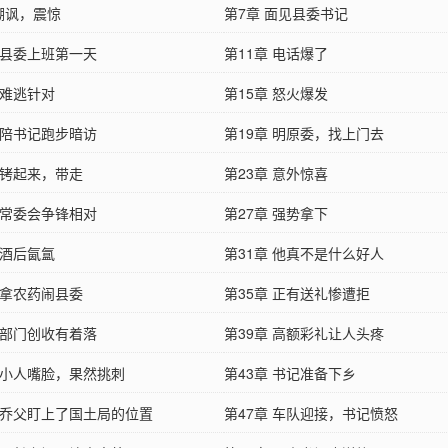
 嘲讽，震惊
第7章 面见县委书记
 县委上班第一天
第11章 电话爆了
 难逃针对
第15章 怒火爆发
 陪书记跑步暗访
第19章 明原委，找上门去
 铐起来，带走
第23章 意外惊喜
 常委会争锋相对
第27章 强势拿下
 酒后氤氲
第31章 他真不是什么好人
 拿农药闹县委
第35章 正有送礼惨遭拒
 部门创收有着落
第39章 高额彩礼让人头疼
章 小人嘴脸，果然挑刺
第43章 书记准备下乡
章 乔父盯上了国土局的位置
第47章 车队迎接，书记愤怒