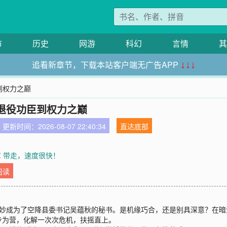
市
历史
网游
科幻
言情
其
追看新章节，下载本站客户端无广告APP
↓↓↓
到权力之巅
退役功臣到权力之巅
更新时间：2026-08-07 22:40:34
直达底部
6章 带走，速度很快！
阅读
其妙成为了空降县委书记吴蕴秋的秘书。是机缘巧合，还是别具深意？在
步为营，化解一次次危机，扶摇直上。