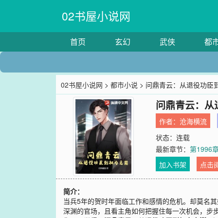
02书屋小说网
首页
玄幻
武侠
都
02书屋小说网
>
都市小说
> 问鼎青云：从退役功臣
问鼎青云：从
作者：
沧海横流
状态：连载
最新章节：
第199
加入书架
点击
简介：
当兵5年的贺时年面临工作和感情的危机。却莫名
深渊的官场，且看主角如何把握住每一次机会，步