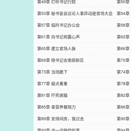
第49章 打听书记行踪
第50
第53章 秘书妄自议论人事异动是官场大忌
第54章
第57章 临时书记办公会
第58章
第61章 向书记袒露心声
第62
第65章 建立官场人脉
第66章
第69章 陪书记去南部新区
第70章
第73章 当场跪下
第74章
第77章 疑点重重
第78章
第81章 吓死病猫
第82章
第85章 查营养餐阻力
第86
第89章 安排间房，我过去
第90章
第93章 谈一谈赔偿的事
第94章