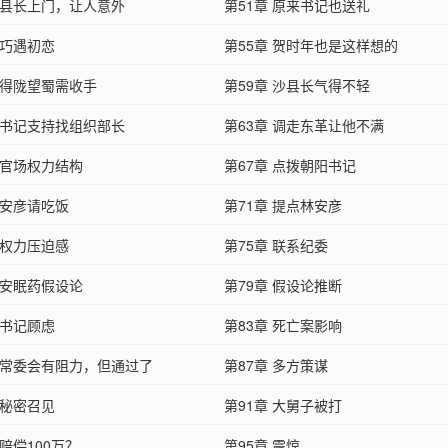
章 县长上门，让人意外
第51章 原来书记也送礼
 巧遇初恋
第55章 贺时年也是这样想的
 得陇望蜀需收手
第59章 沙县长气得不轻
章 书记支持找组织部长
第63章 调走东革让他不满
 官场权力结构
第67章 点拨朝阳书记
 安彦请吃饭
第71章 提点林安彦
 权力压迫感
第75章 联系纪委
 安眠药假设论
第79章 假设论推断
 书记顾虑
第83章 死亡案影响
章 常委会有阻力，但通过了
第87章 多方策谋
 秘密召见
第91章 大舅子被打
 赔偿100万？
第95章 震惊