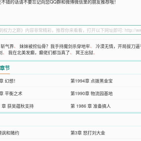
还不错的话请不要忘记向您QQ群和微博微信里的朋友推荐哦！
、
斩气界
、
妹妹被挖仙骨？我手持魔剑杀穿地牢
、
冷漠无情，开局拔刀逼
剑
、
我在北美发癫，癫佬们都当真了
、
冥王出狱
、
2章节
5章 幻想！
第1994章 点拨黑金宝
1章 平衡之术
第1990章 物流园基地
87 章 获吴蕴秋支持
第 1986 章 准备搞人
 嘲讽和赌约
第3章 怒打刘大金