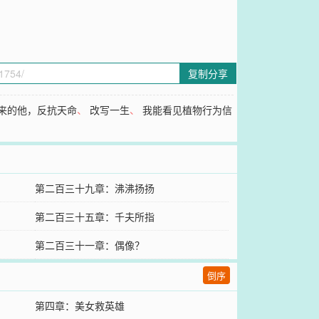
复制分享
来的他，反抗天命
、
改写一生
、
我能看见植物行为信
第二百三十九章：沸沸扬扬
第二百三十五章：千夫所指
第二百三十一章：偶像？
倒序
第四章：美女救英雄