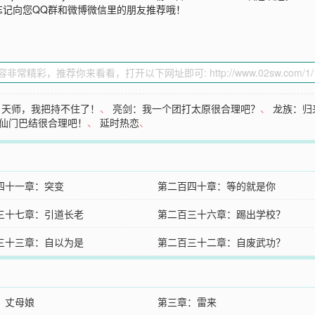
忘记向您QQ群和微博微信里的朋友推荐哦！
、
天师，我把持不住了！
、
亮剑：我一个团打太原很合理吧？
、
龙族：归
仙门巴结很合理吧！
、
延时热恋
、
四十一章：突变
第二百四十章：等的就是你
三十七章：引道长老
第二百三十六章：踢出学校？
三十三章：自以为是
第二百三十二章：自废武功？
：丈母娘
第三章：雷来