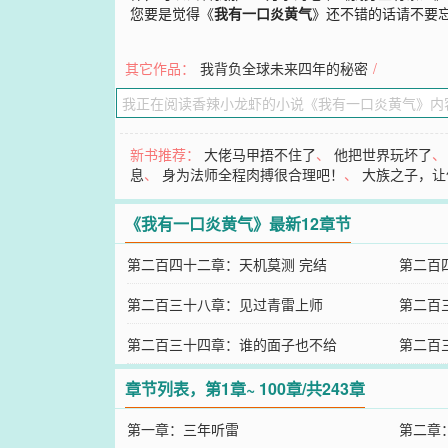
您要是觉得《
我有一口炎黄气
》还不错的话请不要
其它作品：
我背负全球未来四年的秘密
/
新书推荐：
大佬马甲捂不住了
、
他把世界玩坏了
息
、
身为法师全程肉搏很合理吧！
、
大族之子，让
《我有一口炎黄气》最新12章节
第二百四十二章：天机莫测 完结
第二百
第二百三十八章：见过青雷上师
第二百
第二百三十四章：谁的面子也不给
第二百
章节列表，第1章~ 100章/共243章
第一章：三年听雷
第二章