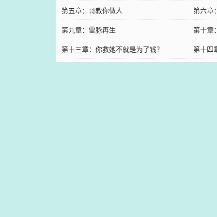
第五章：哥教你做人
第六章
第九章：雷脉再生
第十章
第十三章：你救她不就是为了钱？
第十四
第十七章：桥下有恶龙？
第十八
第二十一章：郁芷纱的霸气
第二十
第二十五章：我花开后百花杀
第二十
第二十九章：毕业挑战开始
第三十
第三十二章：踢出学校
第三十
第三十六章：对战郁芷纱
第三十
第四十章：第一名的奖励
第四十
第四十四章：一夜成名 （改）
第四十